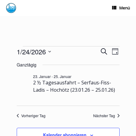
Zum
Menü
Inhalt
springen
Veranstaltungen
1/24/2026
Veranstaltungen
Veranstalt
Suche
Tag
für
Suche
Ansichten-
Datum
24.
und
Navigation
Ganztägig
wählen.
Januar
Ansichten,
2026
Navigation
23. Januar
-
25. Januar
2 ½ Tagesausfahrt – Serfaus-Fiss-
Ladis – Hochötz (23.01.26 – 25.01.26)
Vorheriger Tag
Nächster Tag
Kalender abonnieren