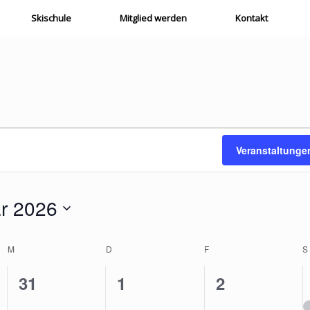
Skischule
Mitglied werden
Kontakt
Veranstaltunge
r 2026
M
MITTWOCH
D
DONNERSTAG
F
FREITAG
S
0
0
0
31
1
2
tungen,
Veranstaltungen,
Veranstaltungen,
Veranstaltu