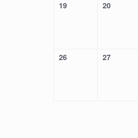
0
0
19
20
Veranstaltungen,
Veranstal
0
0
26
27
Veranstaltungen,
Veranstal