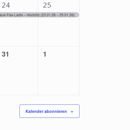
1
1
24
25
ng,
Veranstaltung,
Veranstaltung,
aus-Fiss-Ladis – Hochötz (23.01.26 – 25.01.26)
0
0
31
1
ngen,
Veranstaltungen,
Veranstaltungen,
Kalender abonnieren