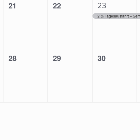
0
0
1
21
22
23
tungen,
Veranstaltungen,
Veranstaltungen,
Veranstaltu
2 ½ Tagesausfahrt – Serf
0
0
0
28
29
30
tungen,
Veranstaltungen,
Veranstaltungen,
Veranstaltu