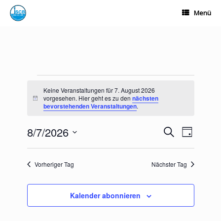
Zum
Menü
Inhalt
springen
Veranstaltungen
für
Keine Veranstaltungen für 7. August 2026
7.
vorgesehen. Hier geht es zu den
nächsten
Hinweis
bevorstehenden Veranstaltungen
.
August
2026
8/7/2026
Veranstaltungen
Veranstalt
Suche
Tag
Suche
Ansichten-
Datum
und
Navigation
wählen.
Ansichten,
Vorheriger Tag
Nächster Tag
Navigation
Kalender abonnieren