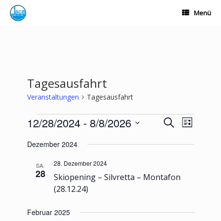
Zum
Menü
Inhalt
springen
Tagesausfahrt
Veranstaltungen
Tagesausfahrt
Veranstaltungen
12/28/2024
 - 
8/8/2026
Veranstaltungen
Veranstalt
Suche
Liste
Suche
Ansichten-
Datum
und
Navigation
Dezember 2024
wählen.
Ansichten,
Navigation
28. Dezember 2024
SA.
28
Skiopening – Silvretta – Montafon
(28.12.24)
Februar 2025