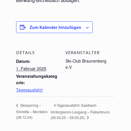
Berwang-Bichelbach absagen.
Zum Kalender hinzufügen
DETAILS
VERANSTALTER
Ski-Club Braunenberg
Datum:
e.V.
1. Februar 2025
Veranstaltungskateg
orie:
Tagesausfahrt
4-Tagesausfahrt: Saalbach-
Skiopening –
Silvretta – Montafon
Hinterglemm-Leogang – Fieberbrunn
(28.12.24)
(26.03.25 – 29.03.25)