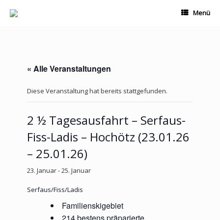
Zum
Menü
Inhalt
springen
« Alle Veranstaltungen
Diese Veranstaltung hat bereits stattgefunden.
2 ½ Tagesausfahrt – Serfaus-
Fiss-Ladis – Hochötz (23.01.26
– 25.01.26)
23. Januar
-
25. Januar
Serfaus/Fiss/Ladis
Familienskigebiet
214 bestens präparierte