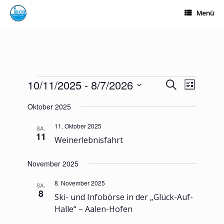
Zum
Menü
Inhalt
springen
Veranstaltungen
10/11/2025
 - 
8/7/2026
Veranstaltungen
Veranstalt
Suche
Liste
Suche
Ansichten-
Datum
und
Navigation
Oktober 2025
wählen.
Ansichten,
Navigation
11. Oktober 2025
SA.
11
Weinerlebnisfahrt
November 2025
8. November 2025
SA.
8
Ski- und Infobörse in der „Glück-Auf-
Halle“ – Aalen-Hofen