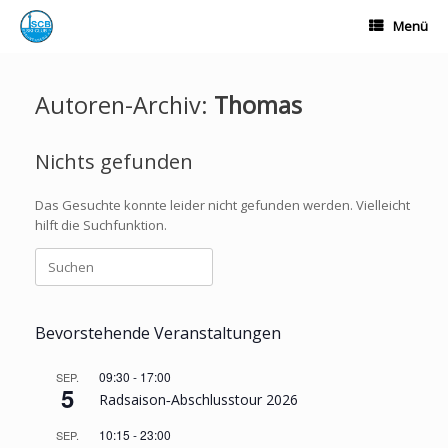
Zum
Menü
Inhalt
springen
Autoren-Archiv:
Thomas
Nichts gefunden
Das Gesuchte konnte leider nicht gefunden werden. Vielleicht
hilft die Suchfunktion.
Suchen
nach:
Bevorstehende Veranstaltungen
09:30
-
17:00
SEP.
5
Radsaison‐Abschlusstour 2026
10:15
-
23:00
SEP.