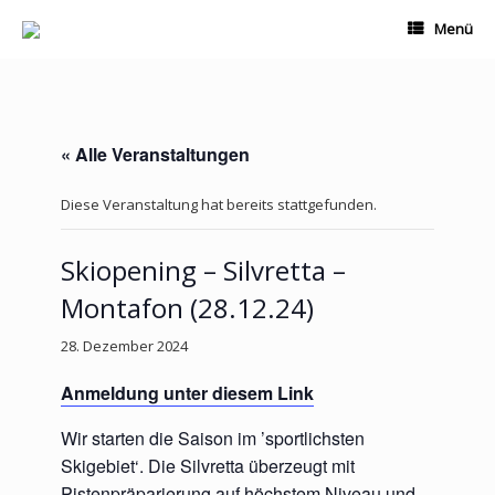
Zum
Menü
Inhalt
springen
« Alle Veranstaltungen
Diese Veranstaltung hat bereits stattgefunden.
Skiopening – Silvretta –
Montafon (28.12.24)
28. Dezember 2024
Anmeldung unter diesem Link
Wir starten die Saison im ’sportlichsten
Skigebiet‘. Die Silvretta überzeugt mit
Pistenpräparierung auf höchstem Niveau und