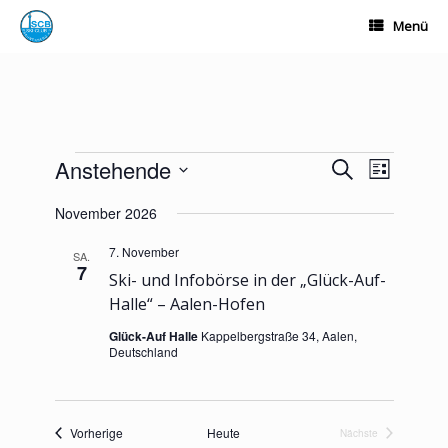
Zum
Menü
Inhalt
springen
Veranstaltungen
Anstehende
Veranstaltungen
Veranstalt
Suche
Liste
Suche
Ansichten-
Datum
und
Navigation
November 2026
wählen.
Ansichten,
Navigation
7. November
SA.
7
Ski- und Infobörse in der „Glück-Auf-
Halle“ – Aalen-Hofen
Glück-Auf Halle
Kappelbergstraße 34, Aalen,
Deutschland
Veranstaltungen
Vorherige
Heute
Nächste
Veranstaltungen