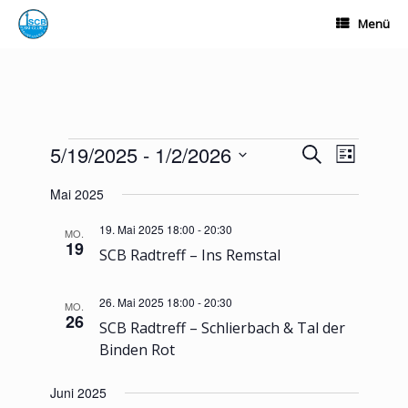
Zum
Menü
Inhalt
springen
Veranstaltungen
5/19/2025
 - 
1/2/2026
Veranstaltungen
Veranstalt
Suche
Liste
Suche
Ansichten-
Datum
und
Navigation
Mai 2025
wählen.
Ansichten,
Navigation
19. Mai 2025 18:00
-
20:30
MO.
19
SCB Radtreff – Ins Remstal
26. Mai 2025 18:00
-
20:30
MO.
26
SCB Radtreff – Schlierbach & Tal der
Binden Rot
Juni 2025