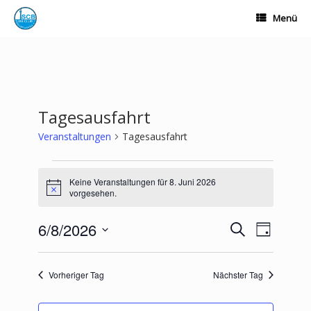
Zum
Menü
Inhalt
springen
Tagesausfahrt
Veranstaltungen
Tagesausfahrt
Veranstaltungen
für
Keine Veranstaltungen für 8. Juni 2026
Hinweis
8.
vorgesehen.
Juni
2026
6/8/2026
Veranstaltungen
Veranstalt
Suche
Tag
Suche
Ansichten-
Datum
und
Navigation
wählen.
Ansichten,
Vorheriger Tag
Nächster Tag
Navigation