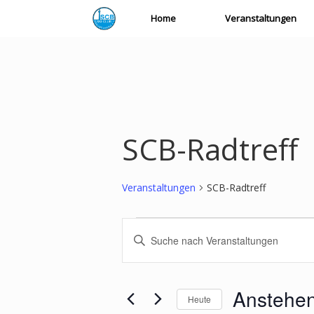
Zum
Home
Veranstaltungen
Inhalt
springen
SCB-Radtreff
Veranstaltungen
SCB-Radtreff
Veranstaltungen
Veranstaltungen
Bitte
Suche
Schlüsselwort
und
eingeben.
Ansichten,
Suche
Navigation
nach
Anstehe
Heute
Veranstaltungen
Schlüsselwort.